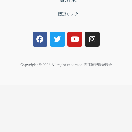
関連リンク
F
T
Y
I
a
w
o
n
c
i
u
s
e
t
t
t
b
t
u
a
Copyright © 2026 All right reserved 西那須野観光協会
o
e
b
g
o
r
e
r
k
a
m