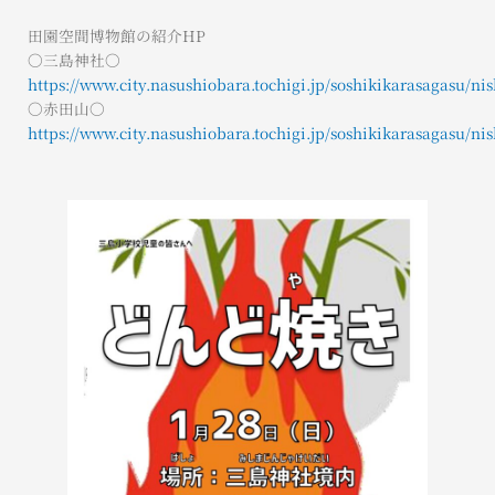
田園空間博物館の紹介HP
〇三島神社〇
https://www.city.nasushiobara.tochigi.jp/soshikikarasagasu/n
〇赤田山〇
https://www.city.nasushiobara.tochigi.jp/soshikikarasagasu/n