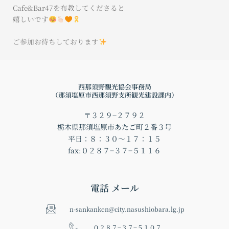
Cafe&Bar47を布教してくださると
嬉しいです
ご参加お待ちしております
西那須野観光協会事務局
（那須塩原市西那須野支所観光建設課内）
〒３２９−２７９２
栃木県那須塩原市あたご町２番３号
平日：８：３０〜１７：１５
fax:０２８７−３７−５１１６
電話 メール
n-sankanken@city.nasushiobara.lg.jp
０２８７−３７−５１０７