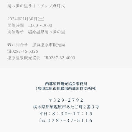
湯っ歩の里ライトアップ点灯式
2024年11月30日(土)
開催時間 13:00～19:00
開催場所 塩原温泉湯っ歩の里
☎︎お問合せ 那須塩原市観光局
℡0287-46-5326
塩原温泉観光協会 ℡0287-32-4000
西那須野観光協会事務局
（那須塩原市総務部西那須野支所内）
〒３２９−２７９２
栃木県那須塩原市あたご町２番３号
平日：８：３０〜１７：１５
fax:０２８７−３７−５１１６